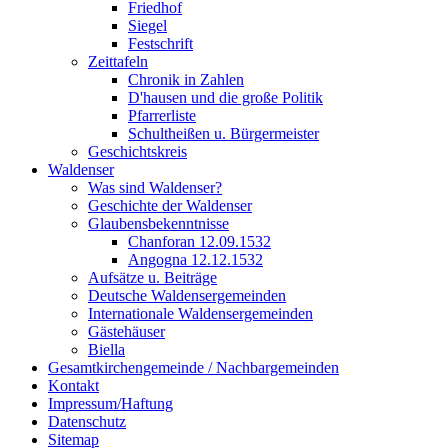
Friedhof
Siegel
Festschrift
Zeittafeln
Chronik in Zahlen
D'hausen und die große Politik
Pfarrerliste
Schultheißen u. Bürgermeister
Geschichtskreis
Waldenser
Was sind Waldenser?
Geschichte der Waldenser
Glaubensbekenntnisse
Chanforan 12.09.1532
Angogna 12.12.1532
Aufsätze u. Beiträge
Deutsche Waldensergemeinden
Internationale Waldensergemeinden
Gästehäuser
Biella
Gesamtkirchengemeinde / Nachbargemeinden
Kontakt
Impressum/Haftung
Datenschutz
Sitemap