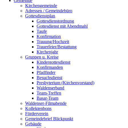
Gemeinde
Kirchengemeinde
Adressen / Gemeindebüro
Gottesdienstplan
Gottesdienstordnung
Gottesdienst mit Abendmahl
Taufe
Konfirmation
Trauung/Hochzeit
Trauerfeier/Bestattung
Kirchenjahr
Gruppen u. Kreise
Kindergottesdienst
Konfirmanden
Pfadfinder
Besuchsdienst
Presbyterium (Kirchenvorstand)
Waldenserband
Team-Treffen
Basar-Team
Waldenser-Filmabende
Kollektenbons
Förderverein
Gemeindebrief Blickpunkt
Gebäude