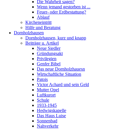
Die Wahrheit sagen?
Wenn jemand gestorben ist ...
Feuer- oder Erdbestattung?
Ablauf
Kircheneintritt
Hilfe und Beratung
Dornholzhausen
Dornholzhausen, kurz und knapp
Beiträge u. Artikel
Neue Siedler
Gründungsakt
Privilegien
Genfer Bibel
Das neue Dornholzhauesn
Wirtschaftliche Situation
Patois
Victor Achard und sein Geld
Mutter Opel
Luftkurort
Schule
1933-1945
Hedwigskapelle
Das Haus Luise
Sonnenbad
Nahverkehr