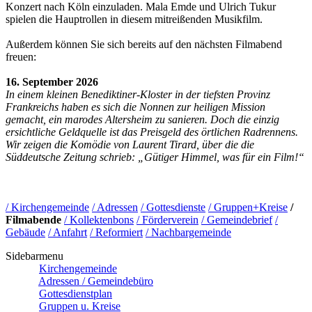
Konzert nach Köln einzuladen. Mala Emde und Ulrich Tukur
spielen die Hauptrollen in diesem mitreißenden Musikfilm.
Außerdem können Sie sich bereits auf den nächsten Filmabend
freuen:
16. September 2026
In einem kleinen Benediktiner-Kloster in der tiefsten Provinz
Frankreichs haben es sich die Nonnen zur heiligen Mission
gemacht, ein marodes Altersheim zu sanieren. Doch die einzig
ersichtliche Geldquelle ist das Preisgeld des örtlichen Radrennens.
Wir zeigen die Komödie von Laurent Tirard, über die die
Süddeutsche Zeitung schrieb: „Gütiger Himmel, was für ein Film!“
/ Kirchengemeinde
/ Adressen
/ Gottesdienste
/ Gruppen+Kreise
/
Filmabende
/ Kollektenbons
/ Förderverein
/ Gemeindebrief
/
Gebäude
/ Anfahrt
/ Reformiert
/ Nachbargemeinde
Sidebarmenu
Kirchengemeinde
Adressen / Gemeindebüro
Gottesdienstplan
Gruppen u. Kreise