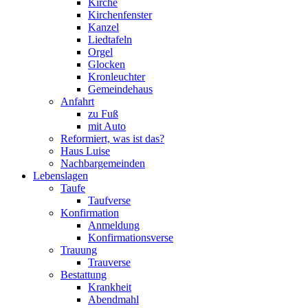
Kirche
Kirchenfenster
Kanzel
Liedtafeln
Orgel
Glocken
Kronleuchter
Gemeindehaus
Anfahrt
zu Fuß
mit Auto
Reformiert, was ist das?
Haus Luise
Nachbargemeinden
Lebenslagen
Taufe
Taufverse
Konfirmation
Anmeldung
Konfirmationsverse
Trauung
Trauverse
Bestattung
Krankheit
Abendmahl