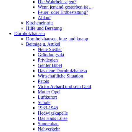
Die Wahrheit sagen?
Wenn jemand gestorben ist ...
Feuer- oder Erdbestattung?
Ablauf
Kircheneintritt
Hilfe und Beratung
Dornholzhausen
Dornholzhausen, kurz und knapp
Beiträge u. Artikel
Neue Siedler
Gründungsakt
Privilegien
Genfer Bibel
Das neue Dornholzhauesn
Wirtschaftliche Situation
Patois
Victor Achard und sein Geld
Mutter Opel
Luftkurort
Schule
1933-1945
Hedwigskapelle
Das Haus Luise
Sonnenbad
Nahverkehr