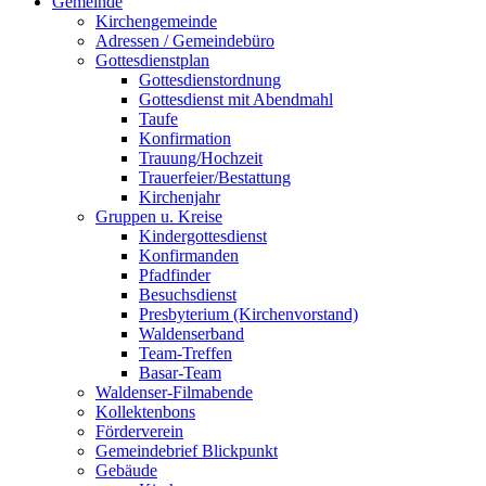
Gemeinde
Kirchengemeinde
Adressen / Gemeindebüro
Gottesdienstplan
Gottesdienstordnung
Gottesdienst mit Abendmahl
Taufe
Konfirmation
Trauung/Hochzeit
Trauerfeier/Bestattung
Kirchenjahr
Gruppen u. Kreise
Kindergottesdienst
Konfirmanden
Pfadfinder
Besuchsdienst
Presbyterium (Kirchenvorstand)
Waldenserband
Team-Treffen
Basar-Team
Waldenser-Filmabende
Kollektenbons
Förderverein
Gemeindebrief Blickpunkt
Gebäude