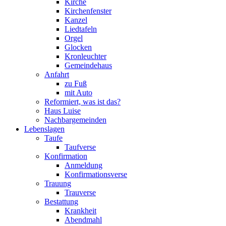
Kirche
Kirchenfenster
Kanzel
Liedtafeln
Orgel
Glocken
Kronleuchter
Gemeindehaus
Anfahrt
zu Fuß
mit Auto
Reformiert, was ist das?
Haus Luise
Nachbargemeinden
Lebenslagen
Taufe
Taufverse
Konfirmation
Anmeldung
Konfirmationsverse
Trauung
Trauverse
Bestattung
Krankheit
Abendmahl