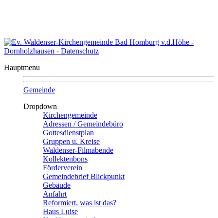
Kontakt
|
Sitemap
Evangelische Waldenser-Kirchengemeinde
Bad Homburg v.d. Höhe - Dornholzhausen
Hauptmenu
Gemeinde
Dropdown
Kirchengemeinde
Adressen / Gemeindebüro
Gottesdienstplan
Gruppen u. Kreise
Waldenser-Filmabende
Kollektenbons
Förderverein
Gemeindebrief Blickpunkt
Gebäude
Anfahrt
Reformiert, was ist das?
Haus Luise