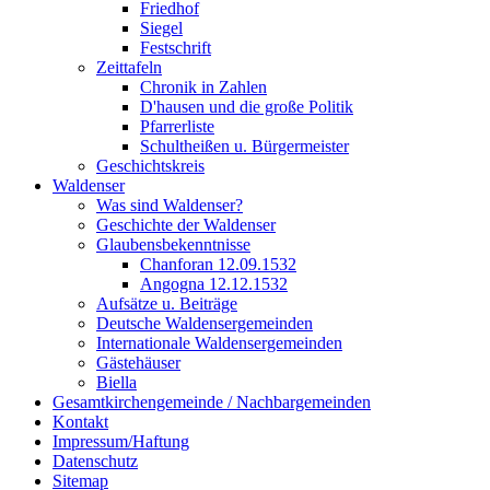
Friedhof
Siegel
Festschrift
Zeittafeln
Chronik in Zahlen
D'hausen und die große Politik
Pfarrerliste
Schultheißen u. Bürgermeister
Geschichtskreis
Waldenser
Was sind Waldenser?
Geschichte der Waldenser
Glaubensbekenntnisse
Chanforan 12.09.1532
Angogna 12.12.1532
Aufsätze u. Beiträge
Deutsche Waldensergemeinden
Internationale Waldensergemeinden
Gästehäuser
Biella
Gesamtkirchengemeinde / Nachbargemeinden
Kontakt
Impressum/Haftung
Datenschutz
Sitemap