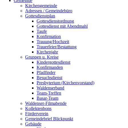
Gemeinde
Kirchengemeinde
Adressen / Gemeindebüro
Gottesdienstplan
Gottesdienstordnung
Gottesdienst mit Abendmahl
Taufe
Konfirmation
Trauung/Hochzeit
Trauerfeier/Bestattung
Kirchenjahr
Gruppen u. Kreise
Kindergottesdienst
Konfirmanden
Pfadfinder
Besuchsdienst
Presbyterium (Kirchenvorstand)
Waldenserband
Team-Treffen
Basar-Team
Waldenser-Filmabende
Kollektenbons
Förderverein
Gemeindebrief Blickpunkt
Gebäude