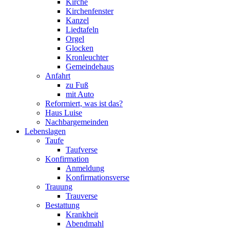
Kirche
Kirchenfenster
Kanzel
Liedtafeln
Orgel
Glocken
Kronleuchter
Gemeindehaus
Anfahrt
zu Fuß
mit Auto
Reformiert, was ist das?
Haus Luise
Nachbargemeinden
Lebenslagen
Taufe
Taufverse
Konfirmation
Anmeldung
Konfirmationsverse
Trauung
Trauverse
Bestattung
Krankheit
Abendmahl