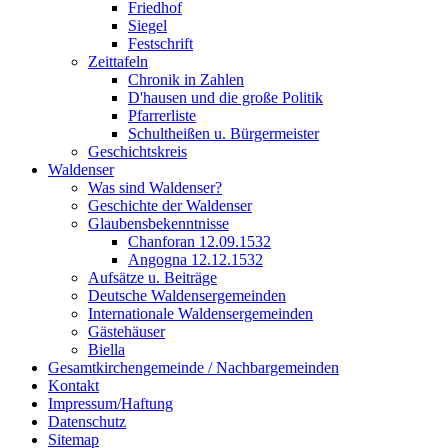
Friedhof
Siegel
Festschrift
Zeittafeln
Chronik in Zahlen
D'hausen und die große Politik
Pfarrerliste
Schultheißen u. Bürgermeister
Geschichtskreis
Waldenser
Was sind Waldenser?
Geschichte der Waldenser
Glaubensbekenntnisse
Chanforan 12.09.1532
Angogna 12.12.1532
Aufsätze u. Beiträge
Deutsche Waldensergemeinden
Internationale Waldensergemeinden
Gästehäuser
Biella
Gesamtkirchengemeinde / Nachbargemeinden
Kontakt
Impressum/Haftung
Datenschutz
Sitemap