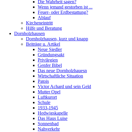
Die Wahrheit sagen?
Wenn jemand gestorben ist ...
Feuer- oder Erdbestattung?
Ablauf
Kircheneintritt
Hilfe und Beratung
Dornholzhausen
Dornholzhausen, kurz und knapp
Beiträge u. Artikel
Neue Siedler
Gründungsakt
Privilegien
Genfer Bibel
Das neue Dornholzhauesn
Wirtschaftliche Situation
Patois
Victor Achard und sein Geld
Mutter Opel
Luftkurort
Schule
1933-1945
Hedwigskapelle
Das Haus Luise
Sonnenbad
Nahverkehr