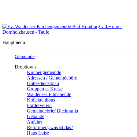
Kontakt
|
Sitemap
Evangelische Waldenser-Kirchengemeinde
Bad Homburg v.d. Höhe - Dornholzhausen
Hauptmenu
Gemeinde
Dropdown
Kirchengemeinde
Adressen / Gemeindebüro
Gottesdienstplan
Gruppen u. Kreise
Waldenser-Filmabende
Kollektenbons
Förderverein
Gemeindebrief Blickpunkt
Gebäude
Anfahrt
Reformiert, was ist das?
Haus Luise