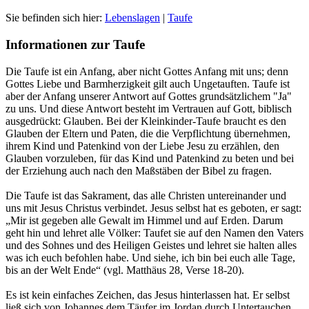
Sie befinden sich hier:
Lebenslagen
|
Taufe
Informationen zur Taufe
Die Taufe ist ein Anfang, aber nicht Gottes Anfang mit uns; denn
Gottes Liebe und Barmherzigkeit gilt auch Ungetauften. Taufe ist
aber der Anfang unserer Antwort auf Gottes grundsätzlichem "Ja"
zu uns. Und diese Antwort besteht im Vertrauen auf Gott, biblisch
ausgedrückt: Glauben. Bei der Kleinkinder-Taufe braucht es den
Glauben der Eltern und Paten, die die Verpflichtung übernehmen,
ihrem Kind und Patenkind von der Liebe Jesu zu erzählen, den
Glauben vorzuleben, für das Kind und Patenkind zu beten und bei
der Erziehung auch nach den Maßstäben der Bibel zu fragen.
Die Taufe ist das Sakrament, das alle Christen untereinander und
uns mit Jesus Christus verbindet. Jesus selbst hat es geboten, er sagt:
„Mir ist gegeben alle Gewalt im Himmel und auf Erden. Darum
geht hin und lehret alle Völker: Taufet sie auf den Namen den Vaters
und des Sohnes und des Heiligen Geistes und lehret sie halten alles
was ich euch befohlen habe. Und siehe, ich bin bei euch alle Tage,
bis an der Welt Ende“ (vgl. Matthäus 28, Verse 18-20).
Es ist kein einfaches Zeichen, das Jesus hinterlassen hat. Er selbst
ließ sich von Johannes dem Täufer im Jordan durch Untertauchen