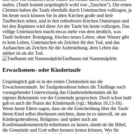
taufen. (Taufe kommt ursprünglich wohl von „Tauchen“). Die ersten
Christen haben die Taufe ebenfalls durch Untertauchen vollzogen, ja
bis heute noch können Sie in alten Kirchen große und tiefe
Taufbecken sehen, und in den orthodoxen Kirchen Osteuropas und
bei den Baptisten wird diese Art der Taufe bis heute vollzogen. Das
völlige Untertauchen macht etwas mehr von dem deutlich, was
Taufe bedeutet: Reinigung, frisches neues Leben, ohne Wasser gibt
es kein Leben, Untertauchen als Zeichen für den Tod, und das
Auftauchen als Zeichen für die Auferstehung, dem Leben das
stärker ist als der Tod.
Taufbaum mit Namensäpfeln
Erwachsenen- oder Kindertaufe
Ursprünglich gab es in der ersten Christenheit nur die
Erwachsenentaufe. Im Taufgottesdienst haben die Täuflinge nach
vorangehender Unterweisung das Glaubensbekenntnis als ihr
eigenes Bekenntnis vor der Gemeinde gesprochen. Doch schon bald
gab es auch die Praxis der Kindertaufe (vgl.: Markus 10,13-16).
Wenn heute Eltern sagen, dass sie die Entscheidung über die Taufe
ihrem Kind selbst überlassen möchten, dann ist es sinnvoll, sie am
Kindergottesdienst, Religions- und später auch am
Konfirmandenunterricht teilnehmen zu lassen, damit sie die Bibel,
die Gemeinde und Gott selber kennen lernen können. Wer für