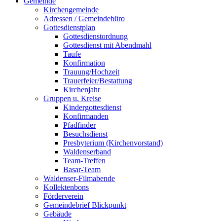
Gemeinde
Kirchengemeinde
Adressen / Gemeindebüro
Gottesdienstplan
Gottesdienstordnung
Gottesdienst mit Abendmahl
Taufe
Konfirmation
Trauung/Hochzeit
Trauerfeier/Bestattung
Kirchenjahr
Gruppen u. Kreise
Kindergottesdienst
Konfirmanden
Pfadfinder
Besuchsdienst
Presbyterium (Kirchenvorstand)
Waldenserband
Team-Treffen
Basar-Team
Waldenser-Filmabende
Kollektenbons
Förderverein
Gemeindebrief Blickpunkt
Gebäude