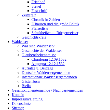
Friedhof
Siegel
Festschrift
Zeittafeln
Chronik in Zahlen
D'hausen und die große Politik
Pfarrerliste
Schultheißen u. Bürgermeister
Geschichtskreis
Waldenser
Was sind Waldenser?
Geschichte der Waldenser
Glaubensbekenntnisse
Chanforan 12.09.1532
Angogna 12.12.1532
Aufsätze u. Beiträge
Deutsche Waldensergemeinden
Internationale Waldensergemeinden
Gästehäuser
Biella
Gesamtkirchengemeinde / Nachbargemeinden
Kontakt
Impressum/Haftung
Datenschutz
Sitemap