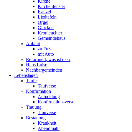
Kirche
Kirchenfenster
Kanzel
Liedtafeln
Orgel
Glocken
Kronleuchter
Gemeindehaus
Anfahrt
zu Fuß
mit Auto
Reformiert, was ist das?
Haus Luise
Nachbargemeinden
Lebenslagen
Taufe
Taufverse
Konfirmation
Anmeldung
Konfirmationsverse
Trauung
Trauverse
Bestattung
Krankheit
Abendmahl