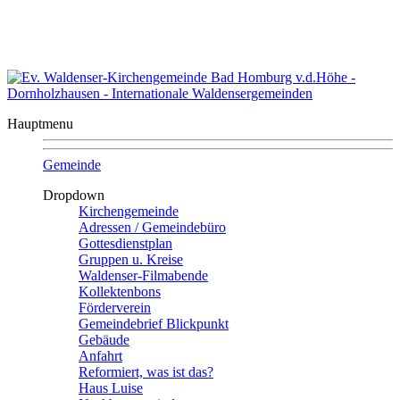
Kontakt
|
Sitemap
Evangelische Waldenser-Kirchengemeinde
Bad Homburg v.d. Höhe - Dornholzhausen
Hauptmenu
Gemeinde
Dropdown
Kirchengemeinde
Adressen / Gemeindebüro
Gottesdienstplan
Gruppen u. Kreise
Waldenser-Filmabende
Kollektenbons
Förderverein
Gemeindebrief Blickpunkt
Gebäude
Anfahrt
Reformiert, was ist das?
Haus Luise