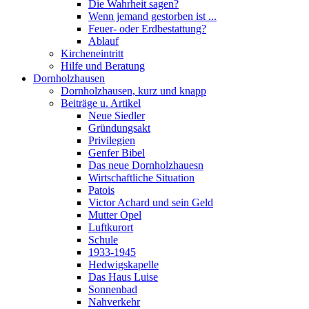
Die Wahrheit sagen?
Wenn jemand gestorben ist ...
Feuer- oder Erdbestattung?
Ablauf
Kircheneintritt
Hilfe und Beratung
Dornholzhausen
Dornholzhausen, kurz und knapp
Beiträge u. Artikel
Neue Siedler
Gründungsakt
Privilegien
Genfer Bibel
Das neue Dornholzhauesn
Wirtschaftliche Situation
Patois
Victor Achard und sein Geld
Mutter Opel
Luftkurort
Schule
1933-1945
Hedwigskapelle
Das Haus Luise
Sonnenbad
Nahverkehr