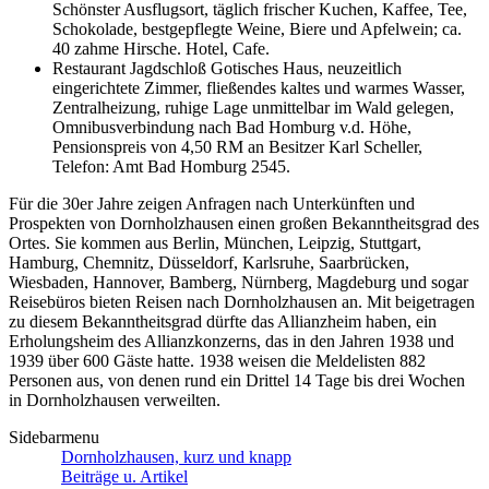
Schönster Ausflugsort, täglich frischer Kuchen, Kaffee, Tee,
Schokolade, bestgepflegte Weine, Biere und Apfelwein; ca.
40 zahme Hirsche. Hotel, Cafe.
Restaurant Jagdschloß Gotisches Haus, neuzeitlich
eingerichtete Zimmer, fließendes kaltes und warmes Wasser,
Zentralheizung, ruhige Lage unmittelbar im Wald gelegen,
Omnibusverbindung nach Bad Homburg v.d. Höhe,
Pensionspreis von 4,50 RM an Besitzer Karl Scheller,
Telefon: Amt Bad Homburg 2545.
Für die 30er Jahre zeigen Anfragen nach Unterkünften und
Prospekten von Dornholzhausen einen großen Bekanntheitsgrad des
Ortes. Sie kommen aus Berlin, München, Leipzig, Stuttgart,
Hamburg, Chemnitz, Düsseldorf, Karlsruhe, Saarbrücken,
Wiesbaden, Hannover, Bamberg, Nürnberg, Magdeburg und sogar
Reisebüros bieten Reisen nach Dornholzhausen an. Mit beigetragen
zu diesem Bekanntheitsgrad dürfte das Allianzheim haben, ein
Erholungsheim des Allianzkonzerns, das in den Jahren 1938 und
1939 über 600 Gäste hatte. 1938 weisen die Meldelisten 882
Personen aus, von denen rund ein Drittel 14 Tage bis drei Wochen
in Dornholzhausen verweilten.
Sidebarmenu
Dornholzhausen, kurz und knapp
Beiträge u. Artikel