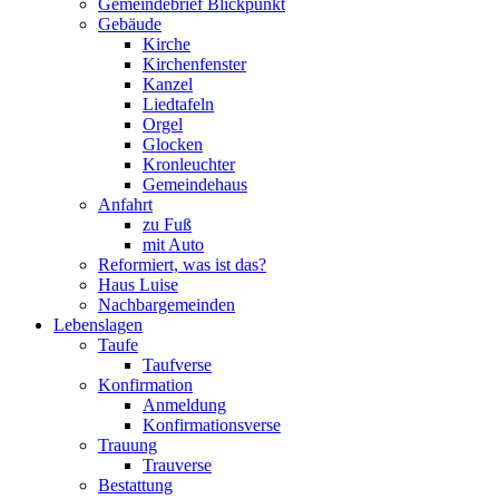
Gemeindebrief Blickpunkt
Gebäude
Kirche
Kirchenfenster
Kanzel
Liedtafeln
Orgel
Glocken
Kronleuchter
Gemeindehaus
Anfahrt
zu Fuß
mit Auto
Reformiert, was ist das?
Haus Luise
Nachbargemeinden
Lebenslagen
Taufe
Taufverse
Konfirmation
Anmeldung
Konfirmationsverse
Trauung
Trauverse
Bestattung