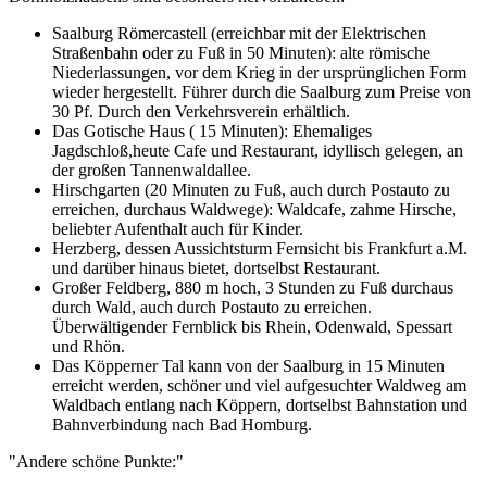
Saalburg Römercastell (erreichbar mit der Elektrischen
Straßenbahn oder zu Fuß in 50 Minuten): alte römische
Niederlassungen, vor dem Krieg in der ursprünglichen Form
wieder hergestellt. Führer durch die Saalburg zum Preise von
30 Pf. Durch den Verkehrsverein erhältlich.
Das Gotische Haus ( 15 Minuten): Ehemaliges
Jagdschloß,heute Cafe und Restaurant, idyllisch gelegen, an
der großen Tannenwaldallee.
Hirschgarten (20 Minuten zu Fuß, auch durch Postauto zu
erreichen, durchaus Waldwege): Waldcafe, zahme Hirsche,
beliebter Aufenthalt auch für Kinder.
Herzberg, dessen Aussichtsturm Fernsicht bis Frankfurt a.M.
und darüber hinaus bietet, dortselbst Restaurant.
Großer Feldberg, 880 m hoch, 3 Stunden zu Fuß durchaus
durch Wald, auch durch Postauto zu erreichen.
Überwältigender Fernblick bis Rhein, Odenwald, Spessart
und Rhön.
Das Köpperner Tal kann von der Saalburg in 15 Minuten
erreicht werden, schöner und viel aufgesuchter Waldweg am
Waldbach entlang nach Köppern, dortselbst Bahnstation und
Bahnverbindung nach Bad Homburg.
"Andere schöne Punkte:"