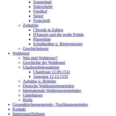
Sonnenbad
Nahverkehr
Friedhof
Siegel
Festschrift
Zeittafeln
Chronik in Zahlen
D'hausen und die große Politik
Pfarrerliste
Schultheißen u. Bürgermeister
Geschichtskreis
Waldenser
Was sind Waldenser?
Geschichte der Waldenser
Glaubensbekenntnisse
Chanforan 12.09.1532
Angogna 12.12.1532
Aufsätze u. Beiträge
Deutsche Waldensergemeinden
Internationale Waldensergemeinden
Gästehäuser
Biella
Gesamtkirchengemeinde / Nachbargemeinden
Kontakt
Impressum/Haftung