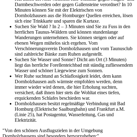
Darmbeschwerden oder gegen Gallensteine verordnet? In 10
Minuten können Sie mit der Elektrischen von
Dornholzhausen aus die Homburger Quellen erreichen, lösen
sich eine Trinkkarte und sparen die Kurtaxe.
Suchen Sie Wald ? In 2 – 3 Minuten sind Sie zu Fuss in den
herrlichen Taunus-Wäldern und können stundenlange
Wanderungen unternehmen. Sie können steigen oder auf
ebenen Wegen mühelos sich ergehen. Vom
Verschönerungsverein Dornholzhausen und vom Taunusclub
sind zahlreiche Bänke zum Ruhen aufgestellt.
Suchen Sie Wasser und Sonne? Dicht am Ort (3 Minuten)
liegt das herrliche Forellenteichbad mit ständig zufliessendem
Wasser und schöner Liegewiese zum Sonnen.
Wer Ruhe suchtund an Schlaflosigkeit leidet, dem kann
Dornholzhausen aufs wärmste empfohlen werden, denn
immer wieder wird denen, die hier Erholung suchten,
versichert, daß ihnen hier stets die Wohltat eines tiefen,
erquickenden Schlafes beschieden war.
Dornholzhausen besitzt regelmäßige Verbindung mit Bad
Homburg (Elektrische Saalburgbahn) und Frankfurt a.M.
(Linie 25), hat Postagentur, Wasserleitung, Gas und
Elektrizität.
"Von den schönen Ausflugszielen in der Umgebung
Dornholzhausens sind besonders hervorzuheben:"