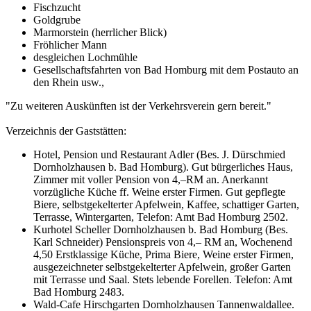
Fischzucht
Goldgrube
Marmorstein (herrlicher Blick)
Fröhlicher Mann
desgleichen Lochmühle
Gesellschaftsfahrten von Bad Homburg mit dem Postauto an
den Rhein usw.,
"Zu weiteren Auskünften ist der Verkehrsverein gern bereit."
Verzeichnis der Gaststätten:
Hotel, Pension und Restaurant Adler (Bes. J. Dürschmied
Dornholzhausen b. Bad Homburg). Gut bürgerliches Haus,
Zimmer mit voller Pension von 4,–RM an. Anerkannt
vorzügliche Küche ff. Weine erster Firmen. Gut gepflegte
Biere, selbstgekelterter Apfelwein, Kaffee, schattiger Garten,
Terrasse, Wintergarten, Telefon: Amt Bad Homburg 2502.
Kurhotel Scheller Dornholzhausen b. Bad Homburg (Bes.
Karl Schneider) Pensionspreis von 4,– RM an, Wochenend
4,50 Erstklassige Küche, Prima Biere, Weine erster Firmen,
ausgezeichneter selbstgekelterter Apfelwein, großer Garten
mit Terrasse und Saal. Stets lebende Forellen. Telefon: Amt
Bad Homburg 2483.
Wald-Cafe Hirschgarten Dornholzhausen Tannenwaldallee.