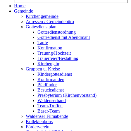
Home
Gemeinde
Kirchengemeinde
Adressen / Gemeindebüro
Gottesdienstplan
Gottesdienstordnung
Gottesdienst mit Abendmahl
Taufe
Konfirmation
Trauung/Hochzeit
Trauerfeier/Bestattung
Kirchenjahr
Gruppen u. Kreise
Kindergottesdienst
Konfirmanden
Pfadfinder
Besuchsdienst
Presbyterium (Kirchenvorstand)
Waldenserband
Team-Treffen
Basar-Team
Waldenser-Filmabende
Kollektenbons
Förderverein