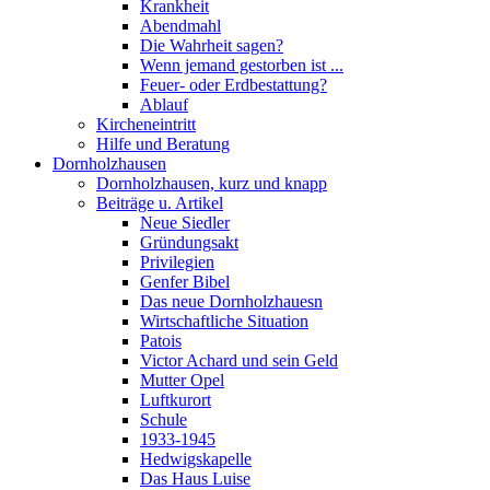
Krankheit
Abendmahl
Die Wahrheit sagen?
Wenn jemand gestorben ist ...
Feuer- oder Erdbestattung?
Ablauf
Kircheneintritt
Hilfe und Beratung
Dornholzhausen
Dornholzhausen, kurz und knapp
Beiträge u. Artikel
Neue Siedler
Gründungsakt
Privilegien
Genfer Bibel
Das neue Dornholzhauesn
Wirtschaftliche Situation
Patois
Victor Achard und sein Geld
Mutter Opel
Luftkurort
Schule
1933-1945
Hedwigskapelle
Das Haus Luise